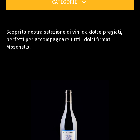
CATEGORIE
Contatti
Forno
Lievitati
Monoporzioni
Torte
Mignon
Cioccolato
Scopri la nostra selezione di vini da dolce pregiati,
Torte e Prodotti da Forno
Lievitati
e Torroni
perfetti per accompagnare tutti i dolci firmati
Cioccolato e Torroni
Creme e Confetture
Moschella.
Creme e
Confetture
Vini
Semifreddi
Vini
Semifreddi