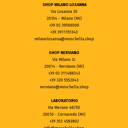
SHOP MILANO LOSANNA
Via Losanna 26
20154 - Milano (MI)
+39 02 39566500
+39 3911151343
milanolosanna@moschella.shop
SHOP NERVIANO
Via Milano 2c
20014 - Nerviano (MI)
+39 03 311488343
+39 320 5552043
nerviano@moschella.shop
LABORATORIO
Via Merano 48/50
20010 - Cornaredo (MI)
+39 353 4583802