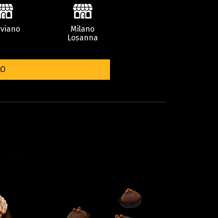
viano
Milano
Losanna
LO